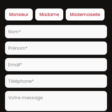
Civilité :
Monsieur
Madame
Mademoiselle
Nom* :
Prénom* :
Email* :
Téléphone* :
Votre message :