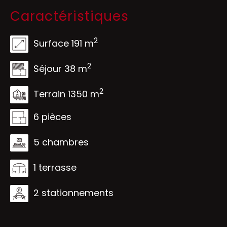
Caractéristiques
2
Surface 191 m
2
Séjour 38 m
2
Terrain 1350 m
6 pièces
5 chambres
1 terrasse
2 stationnements