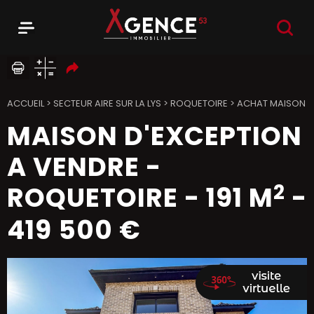
RECHER
Menu
Agence 53
ACCUEIL
>
SECTEUR AIRE SUR LA LYS
>
ROQUETOIRE
>
ACHAT MAISON
MAISON D'EXCEPTION
A VENDRE
-
2
ROQUETOIRE
-
191 M
-
419 500 €