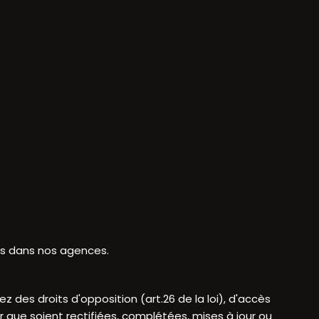
les dans nos agences.
sez des droits d'opposition (art.26 de la loi), d'accès
er que soient rectifiées, complétées, mises à jour ou