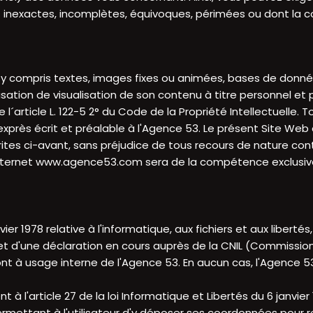
inexactes, incomplètes, équivoques, périmées ou dont la coll
y compris textes, images fixes ou animées, bases de données
tion de visualisation de son contenu à titre personnel et pr
 l´article L. 122-5 2° du Code de la Propriété Intellectuelle.
près écrit et préalable à l'Agence 53. Le présent Site Web a 
rites ci-avant, sans préjudice de tous recours de nature con
e internet www.agence53.com sera de la compétence exclusive 
nvier 1978 relative à l'informatique, aux fichiers et aux libe
bjet d'une déclaration en cours auprès de la CNIL (Commission
nt à usage interne de l'Agence 53. En aucun cas, l'Agence 53 
 à l'article 27 de la loi Informatique et Libertés du 6 janvi
rmettant à l'utilisateur d'y déposer ses coordonnées pour 