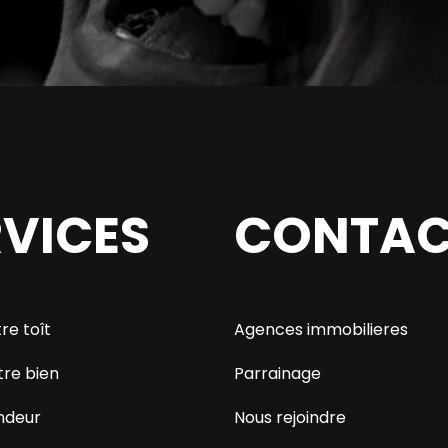
RVICES
CONTAC
re toît
Agences immobilieres
tre bien
Parrainage
ndeur
Nous rejoindre