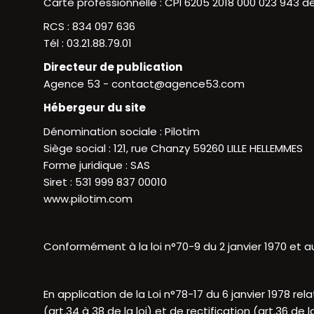
Carte professionnelle : CPI 6205 2018 000 023 943 dé
RCS : 834 097 636
Tél : 03.21.88.79.01
Directeur de publication
Agence 53 - contact@agence53.com
Hébergeur du site
Dénomination sociale : Pilotim
Siège social : 121, rue Chanzy 59260 LILLE HELLEMMES
Forme juridique : SAS
Siret : 531 999 837 00010
www.pilotim.com
Conformément à la loi n°70-9 du 2 janvier 1970 et au
En application de la Loi n°78-17 du 6 janvier 1978 rela
(art.34 à 38 de la loi) et de rectification (art.36 d