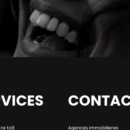
RVICES
CONTAC
re toît
Agences immobilieres