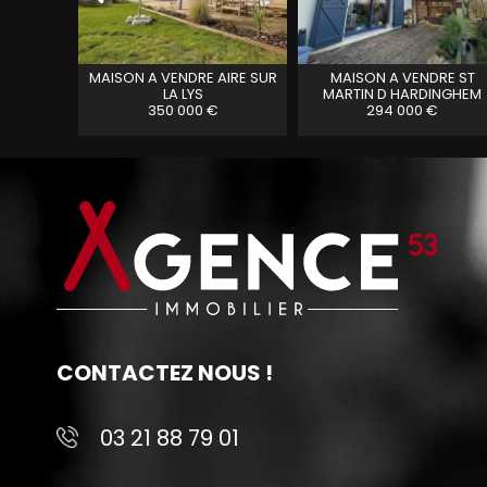
A VENDRE
MAISON A VENDRE
AIRE SUR
MAISON A VENDRE
ST
LA LYS
MARTIN D HARDINGHEM
350 000 €
294 000 €
CONTACTEZ NOUS !
03 21 88 79 01