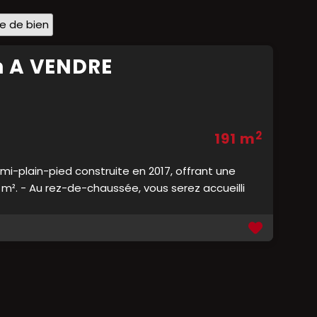
pe de bien
n A VENDRE
2
191 m
-plain-pied construite en 2017, offrant une
6 m². - Au rez-de-chaussée, vous serez accueilli