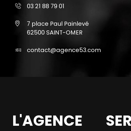
03 21 88 79 01
7 place Paul Painlevé
62500 SAINT-OMER
contact@agence53.com
L'AGENCE
SE