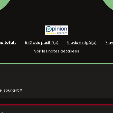
u total :
542 avis positif(s)
5 avis mitigé(s)
7 a
Voir les notes détaillées
, souriant ?