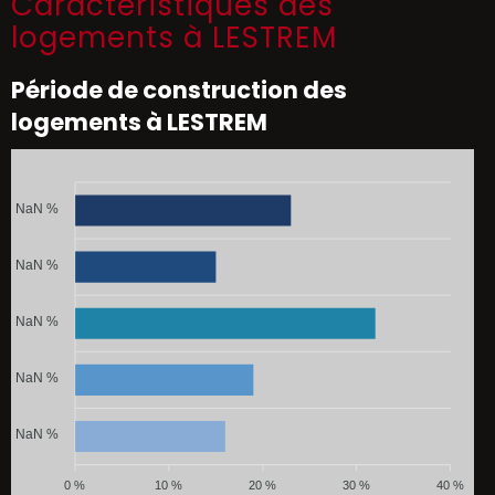
Caractéristiques des
logements à LESTREM
Période de construction des
logements à LESTREM
NaN %
NaN %
NaN %
NaN %
NaN %
0 %
10 %
20 %
30 %
40 %