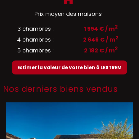
Prix moyen des maisons
2
3 chambres :
1 994 € / m
2
4 chambres :
2 646 € / m
2
5 chambres :
2 182 € / m
Estimer la valeur de votre bien à LESTREM
Nos derniers biens vendus