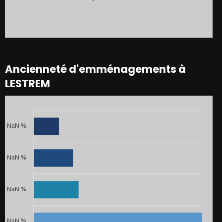
Ancienneté d'emménagements à
LESTREM
NaN %
NaN %
NaN %
NaN %