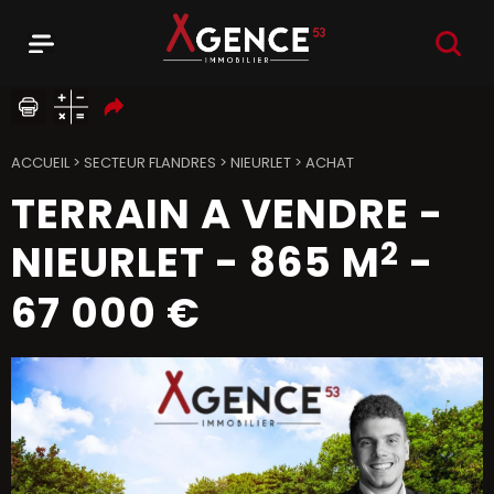
RECHER
Menu
Agence 53
ACCUEIL
>
SECTEUR FLANDRES
>
NIEURLET
>
ACHAT
TERRAIN A VENDRE
-
2
NIEURLET
-
865 M
-
67 000 €