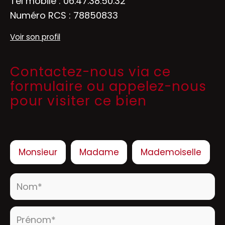
Tél mobile :
06.47.38.50.32
Numéro RCS : 78850833
Voir son profil
Contactez-nous via ce
formulaire ou appelez-nous
pour visiter ce bien
Civilité :
Monsieur
Madame
Mademoiselle
Nom* :
Prénom* :