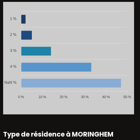
1 %
2 %
3 %
4 %
NaN %
0 %
10 %
20 %
30 %
40 %
50 %
Type de résidence à MORINGHEM