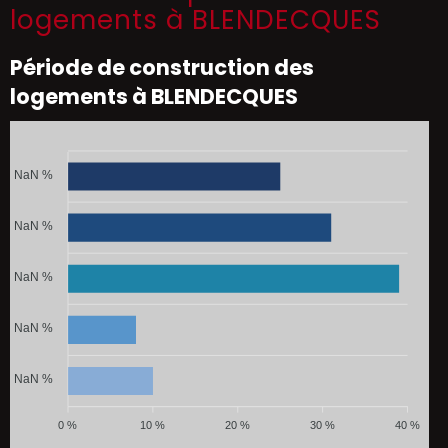
logements à BLENDECQUES
Période de construction des
logements à BLENDECQUES
NaN %
NaN %
NaN %
NaN %
NaN %
0 %
10 %
20 %
30 %
40 %