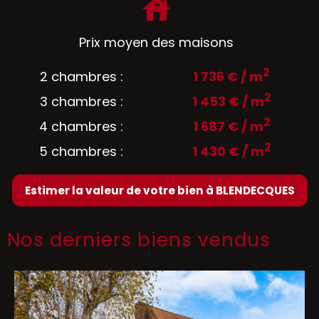
Prix moyen des maisons
2
2 chambres :
1 736 € / m
2
3 chambres :
1 453 € / m
2
4 chambres :
1 687 € / m
2
5 chambres :
1 430 € / m
Estimer la valeur de votre bien à BLENDECQUES
Nos derniers biens vendus