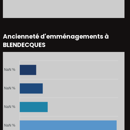
Ancienneté d'emménagements à
BLENDECQUES
NaN %
NaN %
NaN %
NaN %