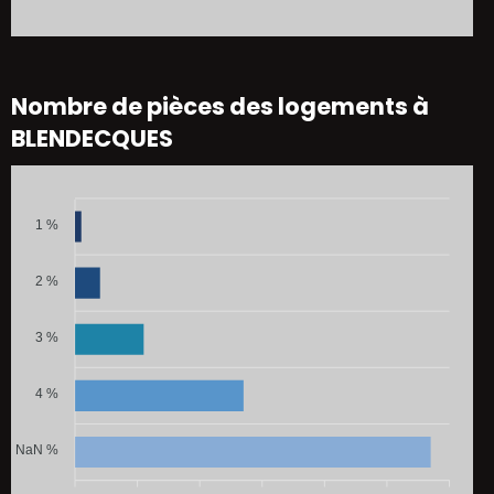
Nombre de pièces des logements à
BLENDECQUES
1 %
2 %
3 %
4 %
NaN %