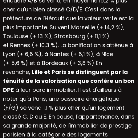
étiqueté A/B se vend, en moyenne 16,2 % plus
cher qu'un bien classé C/D/E. C'est dans la
préfecture de l'Hérault que la valeur verte est la
plus importante. Suivent Marseille (+ 14,2 %),
Toulouse (+ 13 %),
Strasbourg
(+ 11,1 %)
et
Rennes
(+ 10,3 %). La bonification s'atténue à
Lyon (+ 6,6 %), à Nantes (+ 6,1 %), à Nice
(+ 5,6 %) et à Bordeaux (+ 3,8 %) En
revanche,
Lille et Paris se distinguent par la
ténuité de la valorisation que confère un bon
DPE
à leur parc immobilier. Il est d'ailleurs à
noter qu'à Paris, une passoire énergétique
(F/G) se vend 1,1 % plus cher qu'un logement
classé C, D ou E. En cause, l'appartenance, dans
sa grande majorité, de l'immobilier de prestige
parisien à la catégorie des logements