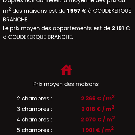
D'après nos données, la moyenne des prix au
2
m
des maisons est de
1 957
€ à COUDEKERQUE
BRANCHE.
Le prix moyen des appartements est de
2 191
€
à COUDEKERQUE BRANCHE.
Prix moyen des maisons
2
2 chambres :
2 366 € / m
2
3 chambres :
2 018 € / m
2
4 chambres :
2 070 € / m
2
5 chambres :
1 901 € / m