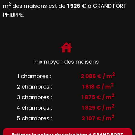
2
m
des maisons est de
1 926
€ à GRAND FORT
PHILIPPE.
Prix moyen des maisons
2
1 chambres :
2 086 € / m
2
2 chambres :
1 818 € / m
2
3 chambres :
1 875 € / m
2
4 chambres :
1 829 € / m
2
5 chambres :
2 107 € / m
Estimer la valeur de votre bien à GRAND FORT