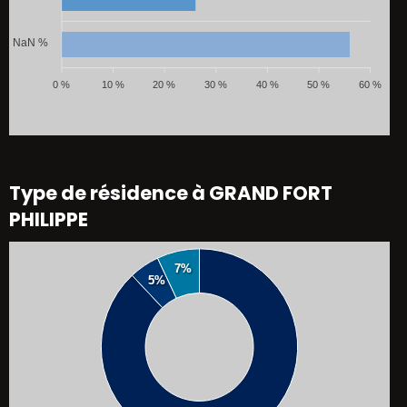
NaN %
0 %
10 %
20 %
30 %
40 %
50 %
60 %
Type de résidence à GRAND FORT
PHILIPPE
7%
5%