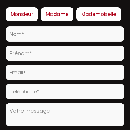
Civilité :
Monsieur
Madame
Mademoiselle
Nom* :
Prénom* :
Email* :
Téléphone* :
Votre message :