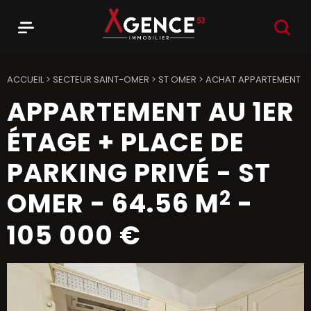
RECHER
Menu
Agence 53
ACCUEIL
>
SECTEUR SAINT-OMER
>
ST OMER
>
ACHAT APPARTEMENT
APPARTEMENT AU 1ER
ÉTAGE + PLACE DE
PARKING PRIVÉ
-
ST
2
OMER
-
64.56 M
-
105 000 €