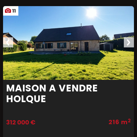
11
MAISON A VENDRE
HOLQUE
2
216 m
312 000 €