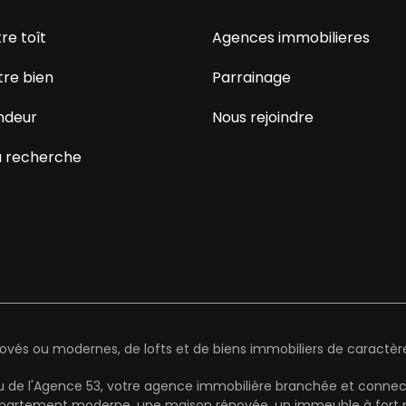
re toît
Agences immobilieres
tre bien
Parrainage
ndeur
Nous rejoindre
 recherche
és ou modernes, de lofts et de biens immobiliers de caractère 
au de l'Agence 53, votre agence immobilière branchée et connect
artement moderne, une maison rénovée, un immeuble à fort pot