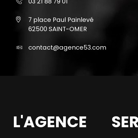
03 21 88 79 01
7 place Paul Painlevé
62500 SAINT-OMER
contact@agence53.com
L'AGENCE
SE