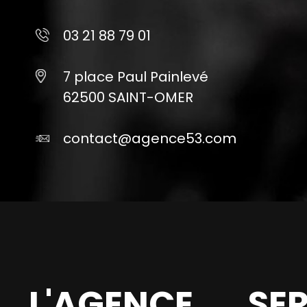
03 21 88 79 01
7 place Paul Painlevé
62500 SAINT-OMER
contact@agence53.com
L'AGENCE
SE