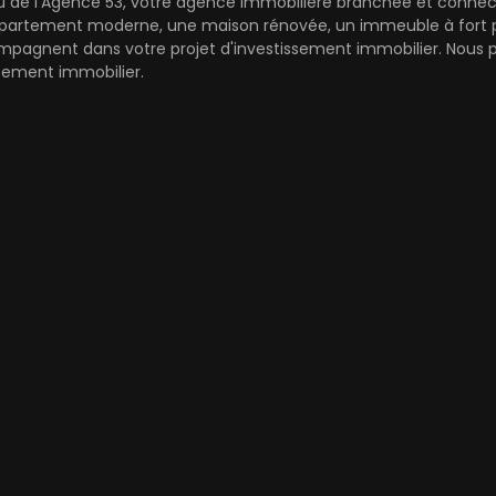
au de l'Agence 53, votre agence immobilière branchée et connect
artement moderne, une maison rénovée, un immeuble à fort pot
mpagnent dans votre projet d'investissement immobilier. Nous pr
cement immobilier.