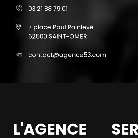
03 21 88 79 01
7 place Paul Painlevé
62500 SAINT-OMER
contact@agence53.com
L'AGENCE
SE