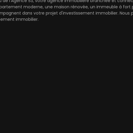
au de l'Agence 53, votre agence immobilière branchée et connect
artement moderne, une maison rénovée, un immeuble à fort pot
mpagnent dans votre projet d'investissement immobilier. Nous pr
cement immobilier.