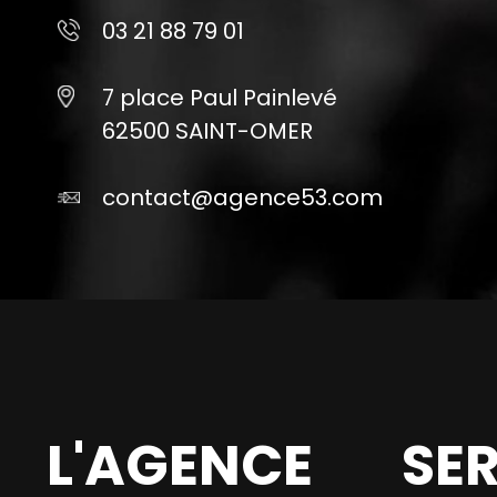
03 21 88 79 01
7 place Paul Painlevé
62500 SAINT-OMER
contact@agence53.com
L'AGENCE
SE