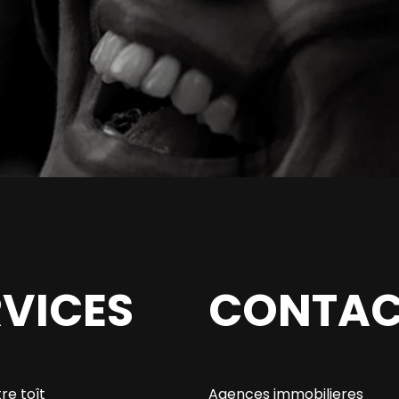
RVICES
CONTAC
re toît
Agences immobilieres