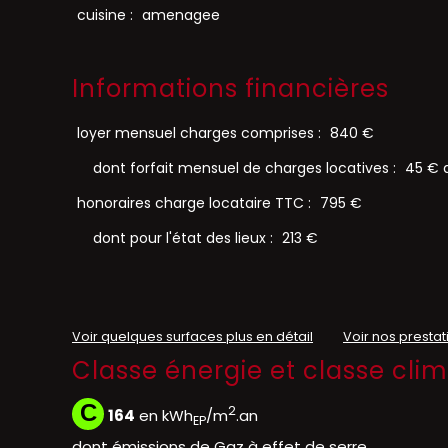
cuisine :
amenagee
Informations financières
loyer mensuel charges comprises :
840 €
dont forfait mensuel de charges locatives :
45 € a
honoraires charge locataire TTC :
795 €
dont pour l'état des lieux :
213 €
Voir quelques surfaces plus en détail
Voir nos prestati
Classe énergie et classe cli
C
2
164
en kWh
/m
.an
EP
dont émissions de Gaz à effet de serre