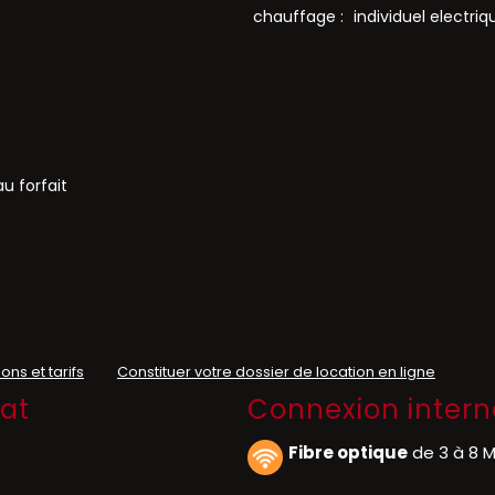
chauffage :
individuel electriq
u forfait
ons et tarifs
Constituer votre dossier de location en ligne
mat
Connexion intern
Fibre optique
de 3 à 8 M