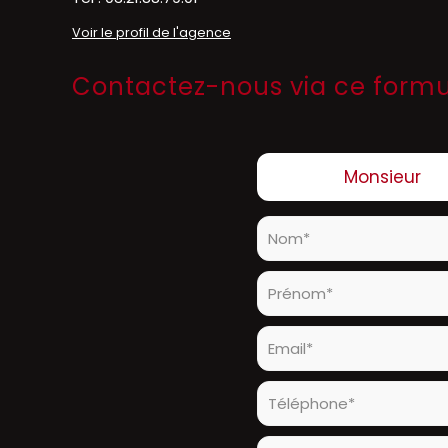
Voir le profil de l'agence
Contactez-nous via ce formul
Civilité :
Monsieur
Nom* :
Prénom* :
Email* :
Téléphone* :
Votre message :