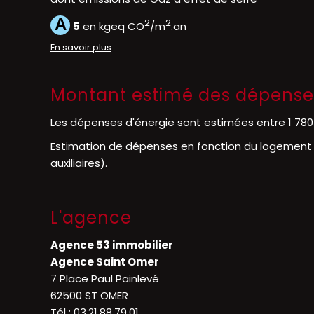
A
2
2
5
en kgeq CO
/m
.an
En savoir plus
Montant estimé des dépenses
Les dépenses d'énergie sont estimées entre 1 780 
Estimation de dépenses en fonction du logement et
auxiliaires).
L'agence
Agence 53 immobilier
Agence Saint Omer
7 Place Paul Painlevé
62500 ST OMER
Tél :
03.21.88.79.01