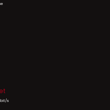
ue
et
bit/s