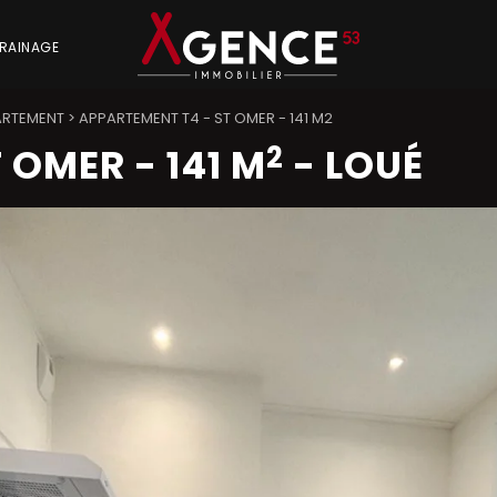
RAINAGE
ARTEMENT
>
APPARTEMENT T4 - ST OMER - 141 M2
2
T OMER
-
141 M
-
LOUÉ