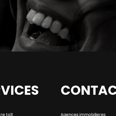
RVICES
CONTAC
re toît
Agences immobilieres